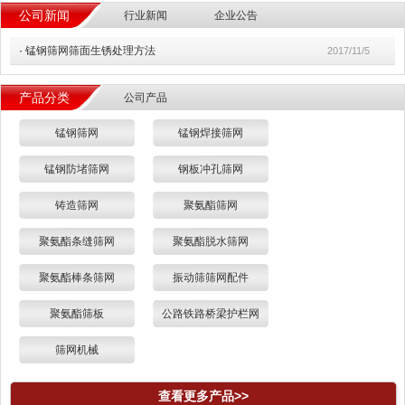
公司新闻
行业新闻
企业公告
·
锰钢筛网筛面生锈处理方法
2017/11/5
产品分类
公司产品
锰钢筛网
锰钢焊接筛网
锰钢防堵筛网
钢板冲孔筛网
铸造筛网
聚氨酯筛网
聚氨酯条缝筛网
聚氨酯脱水筛网
聚氨酯棒条筛网
振动筛筛网配件
聚氨酯筛板
公路铁路桥梁护栏网
筛网机械
查看更多产品>>