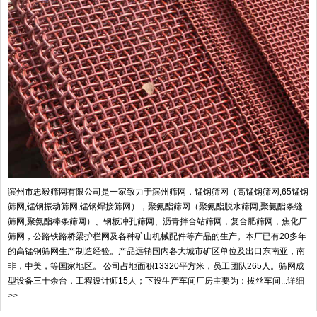
滨州市忠毅筛网有限公司是一家致力于滨州筛网，锰钢筛网（高锰钢筛网,65锰钢
筛网,锰钢振动筛网,锰钢焊接筛网），聚氨酯筛网（聚氨酯脱水筛网,聚氨酯条缝
筛网,聚氨酯棒条筛网）、钢板冲孔筛网、沥青拌合站筛网，复合肥筛网，焦化厂
筛网，公路铁路桥梁护栏网及各种矿山机械配件等产品的生产。本厂已有20多年
的高锰钢筛网生产制造经验。产品远销国内各大城市矿区单位及出口东南亚，南
非，中美，等国家地区。 公司占地面积13320平方米，员工团队265人。筛网成
型设备三十余台，工程设计师15人；下设生产车间厂房主要为：拔丝车间...
详细
>>